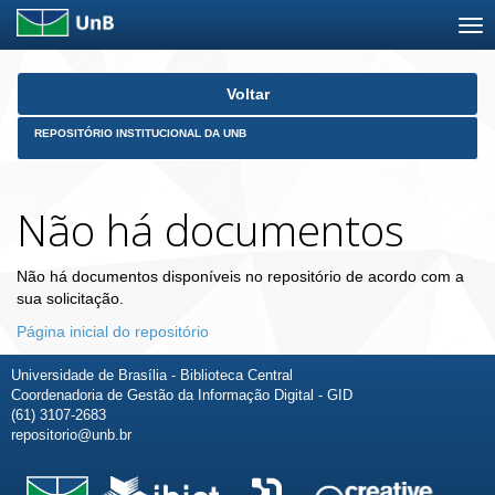
Skip
Voltar
navigation
REPOSITÓRIO INSTITUCIONAL DA UNB
Não há documentos
Não há documentos disponíveis no repositório de acordo com a
sua solicitação.
Página inicial do repositório
Universidade de Brasília - Biblioteca Central
Coordenadoria de Gestão da Informação Digital - GID
(61) 3107-2683
repositorio@unb.br