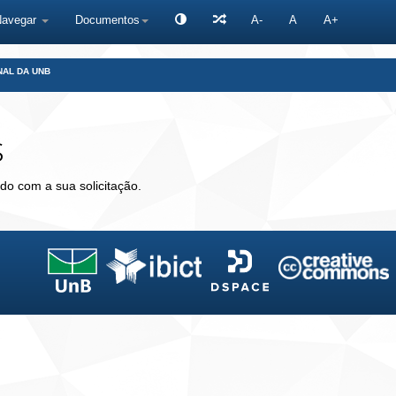
Navegar
Documentos
A-
A
A+
NAL DA UNB
s
do com a sua solicitação.