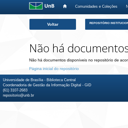
Comunidades e Coleções
Skip
REPOSITÓRIO INSTITUCIO
Voltar
navigation
Não há documento
Não há documentos disponíveis no repositório de acor
Página inicial do repositório
Universidade de Brasília - Biblioteca Central
Coordenadoria de Gestão da Informação Digital - GID
(61) 3107-2683
repositorio@unb.br