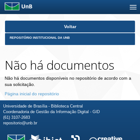
Skip
Voltar
navigation
REPOSITÓRIO INSTITUCIONAL DA UNB
Não há documentos
Não há documentos disponíveis no repositório de acordo com a
sua solicitação.
Página inicial do repositório
Universidade de Brasília - Biblioteca Central
Coordenadoria de Gestão da Informação Digital - GID
(61) 3107-2683
repositorio@unb.br