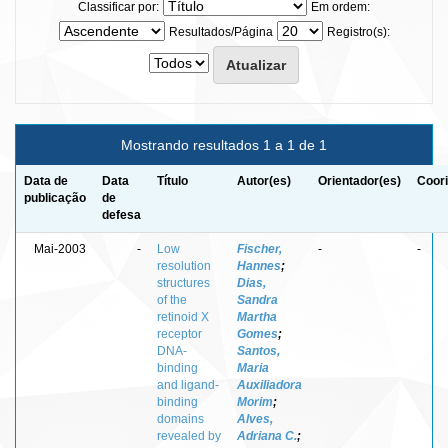
Classificar por:
Em ordem:
Resultados/Página
Registro(s):
Mostrando resultados 1 a 1 de 1
Data de
Data
Título
Autor(es)
Orientador(es)
Coori
publicação
de
defesa
Mai-2003
-
Low
Fischer,
-
-
resolution
Hannes
;
structures
Dias,
of the
Sandra
retinoid X
Martha
receptor
Gomes
;
DNA-
Santos,
binding
Maria
and ligand-
Auxiliadora
binding
Morim
;
domains
Alves,
revealed by
Adriana C.
;