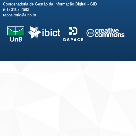
Coordenadoria de Gestão da Informação Digital - GID
(61) 3107-2683
repositorio@unb.br
Fale conosco
Sobre