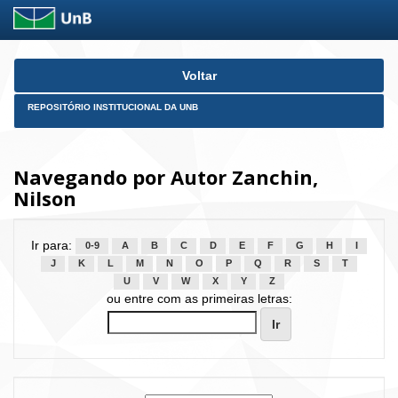
Skip
Voltar
navigation
REPOSITÓRIO INSTITUCIONAL DA UNB
Navegando por Autor Zanchin,
Nilson
Ir para:
0-9
A
B
C
D
E
F
G
H
I
J
K
L
M
N
O
P
Q
R
S
T
U
V
W
X
Y
Z
ou entre com as primeiras letras: