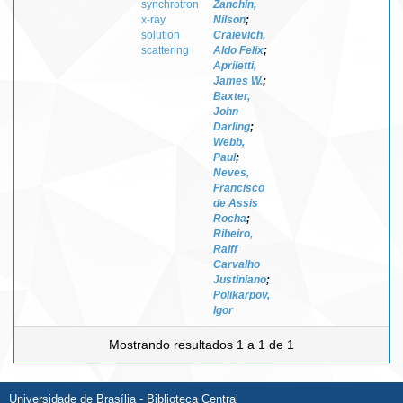
synchrotron
Zanchin,
x-ray
Nilson
;
solution
Craievich,
scattering
Aldo Felix
;
Apriletti,
James W.
;
Baxter,
John
Darling
;
Webb,
Paul
;
Neves,
Francisco
de Assis
Rocha
;
Ribeiro,
Ralff
Carvalho
Justiniano
;
Polikarpov,
Igor
Mostrando resultados 1 a 1 de 1
Universidade de Brasília - Biblioteca Central