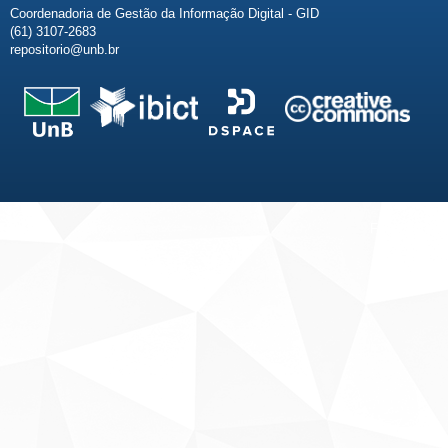
Coordenadoria de Gestão da Informação Digital - GID
(61) 3107-2683
repositorio@unb.br
Fale conosco
Sobre