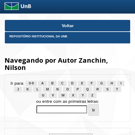
Skip
Voltar
navigation
REPOSITÓRIO INSTITUCIONAL DA UNB
Navegando por Autor Zanchin,
Nilson
Ir para:
0-9
A
B
C
D
E
F
G
H
I
J
K
L
M
N
O
P
Q
R
S
T
U
V
W
X
Y
Z
ou entre com as primeiras letras: