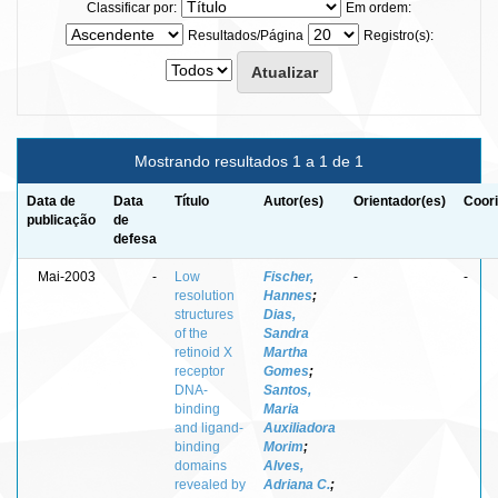
Classificar por:
Em ordem:
Resultados/Página
Registro(s):
Mostrando resultados 1 a 1 de 1
Data de
Data
Título
Autor(es)
Orientador(es)
Coori
publicação
de
defesa
Mai-2003
-
Low
Fischer,
-
-
resolution
Hannes
;
structures
Dias,
of the
Sandra
retinoid X
Martha
receptor
Gomes
;
DNA-
Santos,
binding
Maria
and ligand-
Auxiliadora
binding
Morim
;
domains
Alves,
revealed by
Adriana C.
;