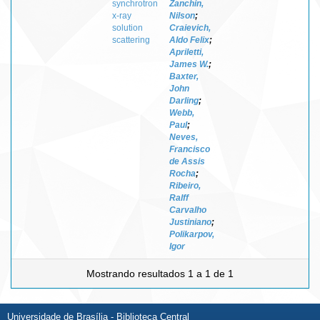
synchrotron
Zanchin,
x-ray
Nilson
;
solution
Craievich,
scattering
Aldo Felix
;
Apriletti,
James W.
;
Baxter,
John
Darling
;
Webb,
Paul
;
Neves,
Francisco
de Assis
Rocha
;
Ribeiro,
Ralff
Carvalho
Justiniano
;
Polikarpov,
Igor
Mostrando resultados 1 a 1 de 1
Universidade de Brasília - Biblioteca Central