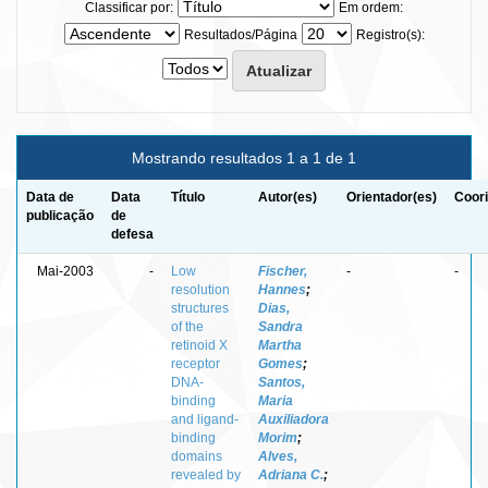
Classificar por:
Em ordem:
Resultados/Página
Registro(s):
Mostrando resultados 1 a 1 de 1
Data de
Data
Título
Autor(es)
Orientador(es)
Coori
publicação
de
defesa
Mai-2003
-
Low
Fischer,
-
-
resolution
Hannes
;
structures
Dias,
of the
Sandra
retinoid X
Martha
receptor
Gomes
;
DNA-
Santos,
binding
Maria
and ligand-
Auxiliadora
binding
Morim
;
domains
Alves,
revealed by
Adriana C.
;