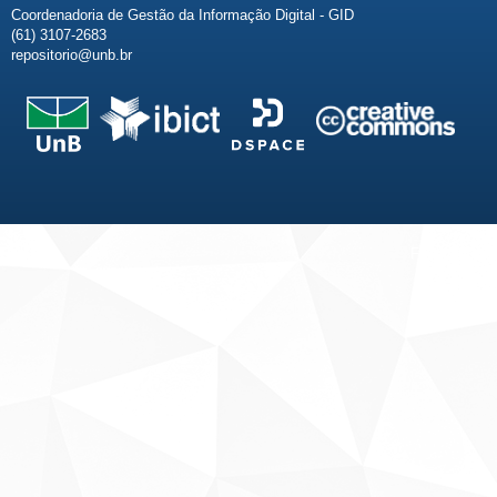
Coordenadoria de Gestão da Informação Digital - GID
(61) 3107-2683
repositorio@unb.br
Fale conosco
Sobre