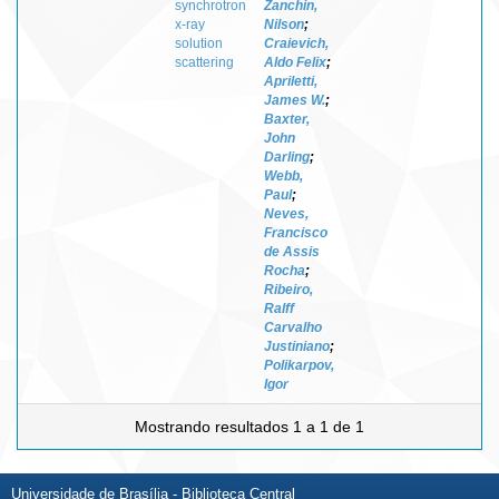
synchrotron
Zanchin,
x-ray
Nilson
;
solution
Craievich,
scattering
Aldo Felix
;
Apriletti,
James W.
;
Baxter,
John
Darling
;
Webb,
Paul
;
Neves,
Francisco
de Assis
Rocha
;
Ribeiro,
Ralff
Carvalho
Justiniano
;
Polikarpov,
Igor
Mostrando resultados 1 a 1 de 1
Universidade de Brasília - Biblioteca Central