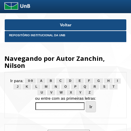
Skip
Voltar
navigation
REPOSITÓRIO INSTITUCIONAL DA UNB
Navegando por Autor Zanchin,
Nilson
Ir para:
0-9
A
B
C
D
E
F
G
H
I
J
K
L
M
N
O
P
Q
R
S
T
U
V
W
X
Y
Z
ou entre com as primeiras letras: