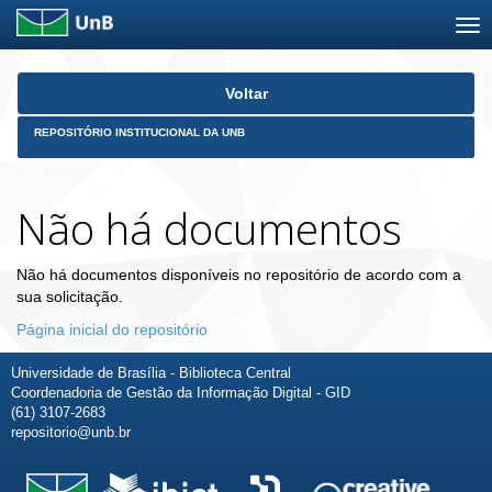
Skip
Voltar
navigation
REPOSITÓRIO INSTITUCIONAL DA UNB
Não há documentos
Não há documentos disponíveis no repositório de acordo com a
sua solicitação.
Página inicial do repositório
Universidade de Brasília - Biblioteca Central
Coordenadoria de Gestão da Informação Digital - GID
(61) 3107-2683
repositorio@unb.br