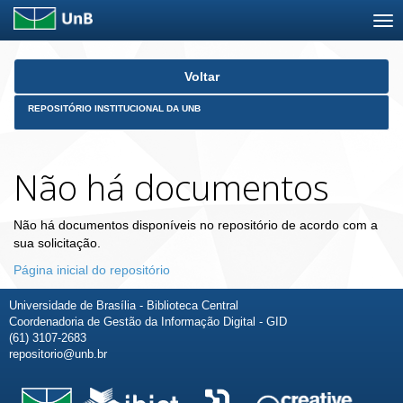
Skip
Voltar
navigation
REPOSITÓRIO INSTITUCIONAL DA UNB
Não há documentos
Não há documentos disponíveis no repositório de acordo com a
sua solicitação.
Página inicial do repositório
Universidade de Brasília - Biblioteca Central
Coordenadoria de Gestão da Informação Digital - GID
(61) 3107-2683
repositorio@unb.br