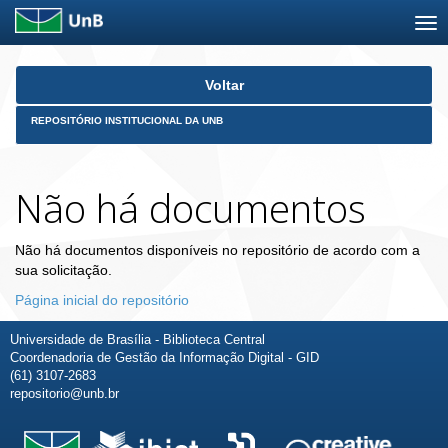
Skip
Voltar
navigation
REPOSITÓRIO INSTITUCIONAL DA UNB
Não há documentos
Não há documentos disponíveis no repositório de acordo com a
sua solicitação.
Página inicial do repositório
Universidade de Brasília - Biblioteca Central
Coordenadoria de Gestão da Informação Digital - GID
(61) 3107-2683
repositorio@unb.br