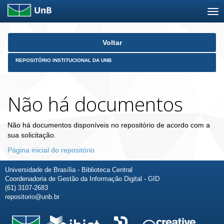
Skip
Voltar
navigation
REPOSITÓRIO INSTITUCIONAL DA UNB
Não há documentos
Não há documentos disponíveis no repositório de acordo com a
sua solicitação.
Página inicial do repositório
Universidade de Brasília - Biblioteca Central
Coordenadoria de Gestão da Informação Digital - GID
(61) 3107-2683
repositorio@unb.br