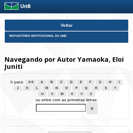
Skip
Voltar
navigation
REPOSITÓRIO INSTITUCIONAL DA UNB
Navegando por Autor Yamaoka, Eloi
Juniti
Ir para:
0-9
A
B
C
D
E
F
G
H
I
J
K
L
M
N
O
P
Q
R
S
T
U
V
W
X
Y
Z
ou entre com as primeiras letras: