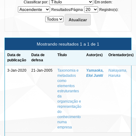
Classificar por:
Em ordem:
Resultados/Página
Registro(s):
Mostrando resultados 1 a 1 de 1
Data de
Data de
Título
Autor(es)
Orientador(es)
publicação
defesa
3-Jan-2020
21-Jan-2005
Taxonomia e
Yamaoka,
Nakayama,
metadados
Eloi Juniti
Haruka
como
elementos
estruturantes
da
organização e
representação
do
conhecimento
numa
empresa