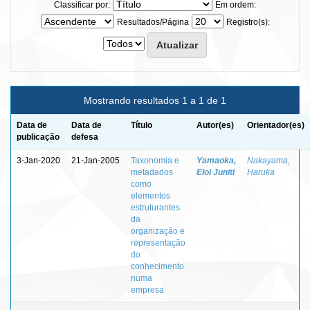
Classificar por:
Em ordem:
Resultados/Página
Registro(s):
Mostrando resultados 1 a 1 de 1
Data de
Data de
Título
Autor(es)
Orientador(es)
publicação
defesa
3-Jan-2020
21-Jan-2005
Taxonomia e
Yamaoka,
Nakayama,
metadados
Eloi Juniti
Haruka
como
elementos
estruturantes
da
organização e
representação
do
conhecimento
numa
empresa