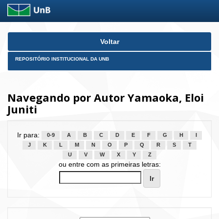
Skip
Voltar
navigation
REPOSITÓRIO INSTITUCIONAL DA UNB
Navegando por Autor Yamaoka, Eloi
Juniti
Ir para:
0-9
A
B
C
D
E
F
G
H
I
J
K
L
M
N
O
P
Q
R
S
T
U
V
W
X
Y
Z
ou entre com as primeiras letras: