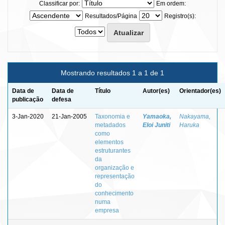
Classificar por:
Em ordem:
Resultados/Página
Registro(s):
Mostrando resultados 1 a 1 de 1
Data de
Data de
Título
Autor(es)
Orientador(es)
publicação
defesa
3-Jan-2020
21-Jan-2005
Taxonomia e
Yamaoka,
Nakayama,
metadados
Eloi Juniti
Haruka
como
elementos
estruturantes
da
organização e
representação
do
conhecimento
numa
empresa