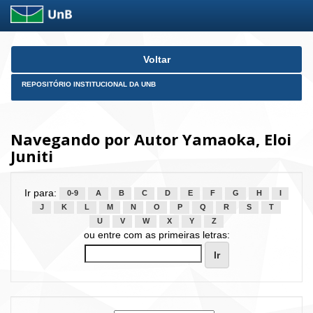
Skip
Voltar
navigation
REPOSITÓRIO INSTITUCIONAL DA UNB
Navegando por Autor Yamaoka, Eloi
Juniti
Ir para:
0-9
A
B
C
D
E
F
G
H
I
J
K
L
M
N
O
P
Q
R
S
T
U
V
W
X
Y
Z
ou entre com as primeiras letras: