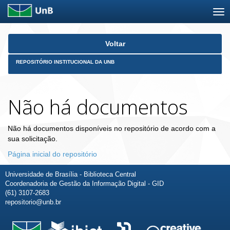
Skip
Voltar
navigation
REPOSITÓRIO INSTITUCIONAL DA UNB
Não há documentos
Não há documentos disponíveis no repositório de acordo com a
sua solicitação.
Página inicial do repositório
Universidade de Brasília - Biblioteca Central
Coordenadoria de Gestão da Informação Digital - GID
(61) 3107-2683
repositorio@unb.br