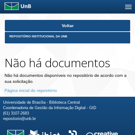
Skip
Voltar
navigation
REPOSITÓRIO INSTITUCIONAL DA UNB
Não há documentos
Não há documentos disponíveis no repositório de acordo com a
sua solicitação.
Página inicial do repositório
Universidade de Brasília - Biblioteca Central
Coordenadoria de Gestão da Informação Digital - GID
(61) 3107-2683
repositorio@unb.br