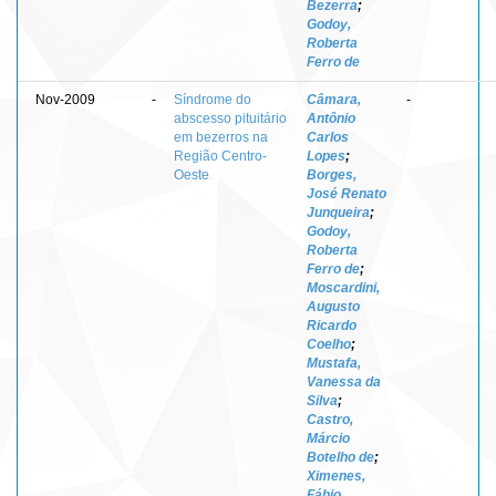
Bezerra
;
Godoy,
Roberta
Ferro de
Nov-2009
-
Síndrome do
Câmara,
-
abscesso pituitário
Antônio
em bezerros na
Carlos
Região Centro-
Lopes
;
Oeste
Borges,
José Renato
Junqueira
;
Godoy,
Roberta
Ferro de
;
Moscardini,
Augusto
Ricardo
Coelho
;
Mustafa,
Vanessa da
Silva
;
Castro,
Márcio
Botelho de
;
Ximenes,
Fábio