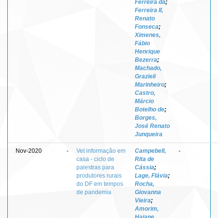
Ferreira da
;
Ferreira II,
Renato
Fonseca
;
Ximenes,
Fábio
Henrique
Bezerra
;
Machado,
Grazieli
Marinheiro
;
Castro,
Márcio
Botelho de
;
Borges,
José Renato
Junqueira
Nov-2020
-
Vet informação em
Campebell,
-
casa - ciclo de
Rita de
palestras para
Cássia
;
produtores rurais
Lage, Flávia
;
do DF em tempos
Rocha,
de pandemia
Giovanna
Vieira
;
Amorim,
Haiane