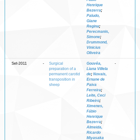
Henrique
Bezerra
;
Paludo,
Giane
Regina
;
Perecmanis,
Simone
;
Drummond,
Vinicius
Oliveira
Set-2011
-
Surgical
Gouvêa,
-
preparation of a
Liana Villela
permanent carotid
de
;
Novais,
transposition in
Ernane de
sheep
Paiva
Ferreira
;
Leite, Ceci
Ribeiro
;
Ximenes,
Fábio
Henrique
Bezerra
;
Almeida,
Ricardo
Miyasaka