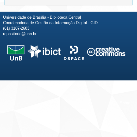
Universidade de Brasília - Biblioteca Central
Coordenadoria de Gestão da Informação Digital - GID
(61) 3107-2683
repositorio@unb.br
Fale conosco
Sobre