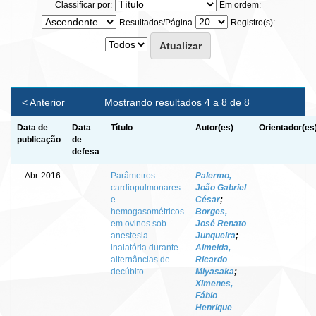
Classificar por:
Em ordem:
Resultados/Página
Registro(s):
< Anterior
Mostrando resultados 4 a 8 de 8
Data de
Data
Título
Autor(es)
Orientador(es
publicação
de
defesa
Abr-2016
-
Parâmetros
Palermo,
-
cardiopulmonares
João Gabriel
e
César
;
hemogasométricos
Borges,
em ovinos sob
José Renato
anestesia
Junqueira
;
inalatória durante
Almeida,
alternâncias de
Ricardo
decúbito
Miyasaka
;
Ximenes,
Fábio
Henrique