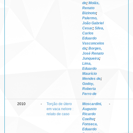
de
;
Molás,
Renato
Bizinoto
;
Palermo,
João Gabriel
Cesar
;
Silva,
Carlos
Eduardo
Vasconcelos
da
;
Borges,
José Renato
Junqueira
;
Lima,
Eduardo
Maurício
Mendes de
;
Godoy,
Roberta
Ferro de
2010
-
Torção de útero
Moscardini,
-
em vaca nelore :
Augusto
relato de caso
Ricardo
Coelho
;
Fonseca,
Eduardo