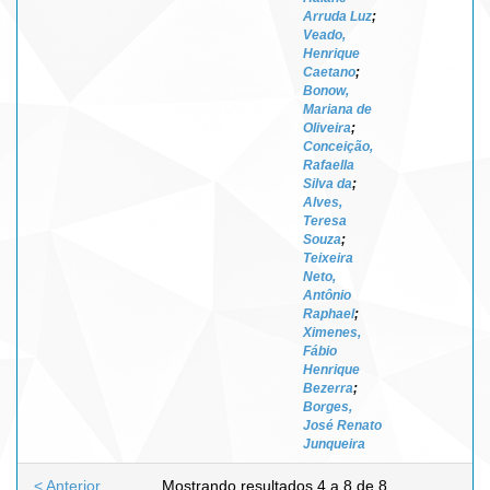
Arruda Luz
;
Veado,
Henrique
Caetano
;
Bonow,
Mariana de
Oliveira
;
Conceição,
Rafaella
Silva da
;
Alves,
Teresa
Souza
;
Teixeira
Neto,
Antônio
Raphael
;
Ximenes,
Fábio
Henrique
Bezerra
;
Borges,
José Renato
Junqueira
< Anterior
Mostrando resultados 4 a 8 de 8