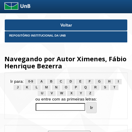
Skip
Voltar
navigation
REPOSITÓRIO INSTITUCIONAL DA UNB
Navegando por Autor Ximenes, Fábio
Henrique Bezerra
Ir para:
0-9
A
B
C
D
E
F
G
H
I
J
K
L
M
N
O
P
Q
R
S
T
U
V
W
X
Y
Z
ou entre com as primeiras letras: