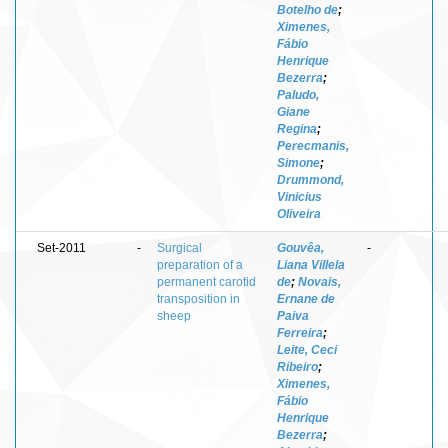
Botelho de
;
Ximenes,
Fábio
Henrique
Bezerra
;
Paludo,
Giane
Regina
;
Perecmanis,
Simone
;
Drummond,
Vinicius
Oliveira
Set-2011
-
Surgical
Gouvêa,
-
preparation of a
Liana Villela
permanent carotid
de
;
Novais,
transposition in
Ernane de
sheep
Paiva
Ferreira
;
Leite, Ceci
Ribeiro
;
Ximenes,
Fábio
Henrique
Bezerra
;