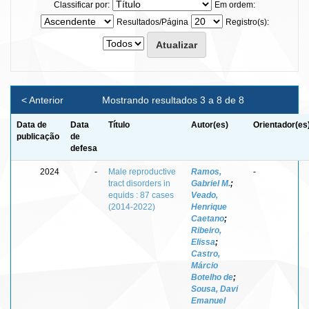
Classificar por:
Em ordem:
Resultados/Página
Registro(s):
< Anterior
Mostrando resultados 3 a 8 de 8
Data de
Data
Título
Autor(es)
Orientador(es
publicação
de
defesa
2024
-
Male reproductive
Ramos,
-
tract disorders in
Gabriel M.
;
equids : 87 cases
Veado,
(2014-2022)
Henrique
Caetano
;
Ribeiro,
Elissa
;
Castro,
Márcio
Botelho de
;
Sousa, Davi
Emanuel