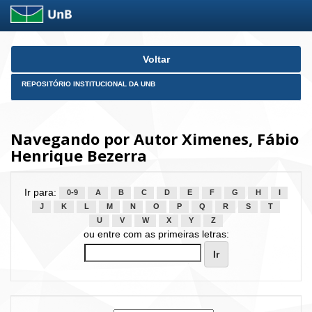
Skip
Voltar
navigation
REPOSITÓRIO INSTITUCIONAL DA UNB
Navegando por Autor Ximenes, Fábio
Henrique Bezerra
Ir para:
0-9
A
B
C
D
E
F
G
H
I
J
K
L
M
N
O
P
Q
R
S
T
U
V
W
X
Y
Z
ou entre com as primeiras letras: