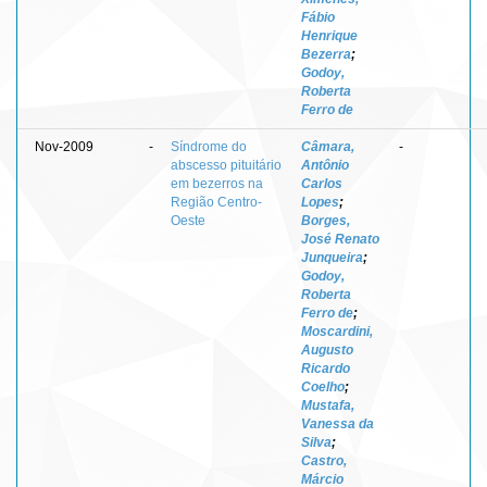
Fábio
Henrique
Bezerra
;
Godoy,
Roberta
Ferro de
Nov-2009
-
Síndrome do
Câmara,
-
abscesso pituitário
Antônio
em bezerros na
Carlos
Região Centro-
Lopes
;
Oeste
Borges,
José Renato
Junqueira
;
Godoy,
Roberta
Ferro de
;
Moscardini,
Augusto
Ricardo
Coelho
;
Mustafa,
Vanessa da
Silva
;
Castro,
Márcio