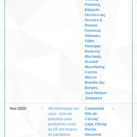
Fonseca,
Eduardo
Ferreira da
;
Ferreira II,
Renato
Fonseca
;
Ximenes,
Fábio
Henrique
Bezerra
;
Machado,
Grazieli
Marinheiro
;
Castro,
Márcio
Botelho de
;
Borges,
José Renato
Junqueira
Nov-2020
-
Vet informação em
Campebell,
-
casa - ciclo de
Rita de
palestras para
Cássia
;
produtores rurais
Lage, Flávia
;
do DF em tempos
Rocha,
de pandemia
Giovanna