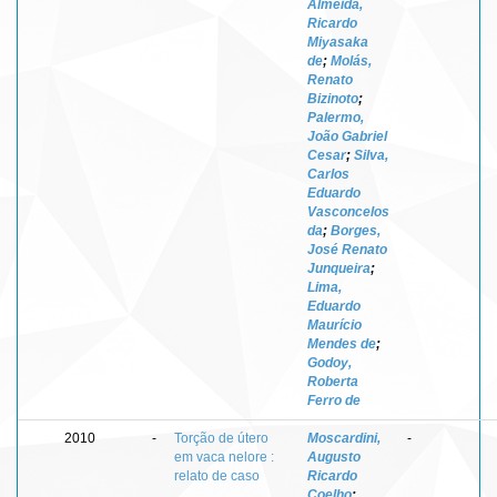
Almeida,
Ricardo
Miyasaka
de
;
Molás,
Renato
Bizinoto
;
Palermo,
João Gabriel
Cesar
;
Silva,
Carlos
Eduardo
Vasconcelos
da
;
Borges,
José Renato
Junqueira
;
Lima,
Eduardo
Maurício
Mendes de
;
Godoy,
Roberta
Ferro de
2010
-
Torção de útero
Moscardini,
-
em vaca nelore :
Augusto
relato de caso
Ricardo
Coelho
;