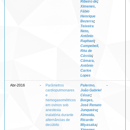
Ribeiro de
;
Ximenes,
Fábio
Henrique
Bezerra
;
Teixeira
Neto,
Antônio
Raphael
;
Campebell,
Rita de
Cássia
;
Câmara,
Antônio
Carlos
Lopes
Abr-2016
-
Parâmetros
Palermo,
-
cardiopulmonares
João Gabriel
e
César
;
hemogasométricos
Borges,
em ovinos sob
José Renato
anestesia
Junqueira
;
inalatória durante
Almeida,
alternâncias de
Ricardo
decúbito
Miyasaka
;
Ximenes,