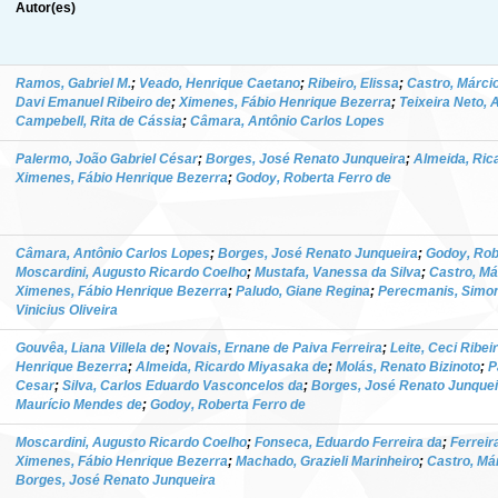
Autor(es)
Ramos, Gabriel M.
;
Veado, Henrique Caetano
;
Ribeiro, Elissa
;
Castro, Márci
Davi Emanuel Ribeiro de
;
Ximenes, Fábio Henrique Bezerra
;
Teixeira Neto, 
Campebell, Rita de Cássia
;
Câmara, Antônio Carlos Lopes
Palermo, João Gabriel César
;
Borges, José Renato Junqueira
;
Almeida, Ric
Ximenes, Fábio Henrique Bezerra
;
Godoy, Roberta Ferro de
Câmara, Antônio Carlos Lopes
;
Borges, José Renato Junqueira
;
Godoy, Rob
Moscardini, Augusto Ricardo Coelho
;
Mustafa, Vanessa da Silva
;
Castro, Má
Ximenes, Fábio Henrique Bezerra
;
Paludo, Giane Regina
;
Perecmanis, Simo
Vinicius Oliveira
Gouvêa, Liana Villela de
;
Novais, Ernane de Paiva Ferreira
;
Leite, Ceci Ribei
Henrique Bezerra
;
Almeida, Ricardo Miyasaka de
;
Molás, Renato Bizinoto
;
P
Cesar
;
Silva, Carlos Eduardo Vasconcelos da
;
Borges, José Renato Junquei
Maurício Mendes de
;
Godoy, Roberta Ferro de
Moscardini, Augusto Ricardo Coelho
;
Fonseca, Eduardo Ferreira da
;
Ferreir
Ximenes, Fábio Henrique Bezerra
;
Machado, Grazieli Marinheiro
;
Castro, Má
Borges, José Renato Junqueira