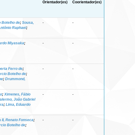
Orientador(es)
Coorientador(es)
o Botelho de
;
Sousa,
-
-
Antônio Raphael
;
ardo Miyasaka
;
-
-
erta Ferro de
;
-
-
rcio Botelho de
;
ne
;
Drummond,
ro
;
Ximenes, Fábio
-
-
alermo, João Gabriel
ra
;
Lima, Eduardo
a II, Renato Fonseca
;
-
-
rcio Botelho de
;