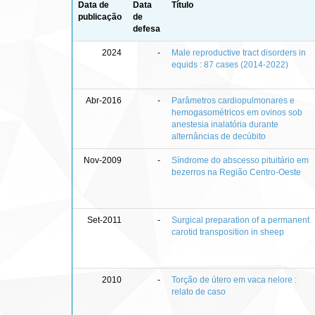
Data de
Data
Título
publicação
de
defesa
2024
-
Male reproductive tract disorders in
equids : 87 cases (2014-2022)
Abr-2016
-
Parâmetros cardiopulmonares e
hemogasométricos em ovinos sob
anestesia inalatória durante
alternâncias de decúbito
Nov-2009
-
Síndrome do abscesso pituitário em
bezerros na Região Centro-Oeste
Set-2011
-
Surgical preparation of a permanent
carotid transposition in sheep
2010
-
Torção de útero em vaca nelore :
relato de caso