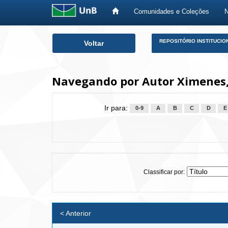
Comunidades e Coleções
Skip
REPOSITÓRIO INSTITUCIO
Voltar
navigation
Navegando por Autor Ximenes,
Ir para:
0-9
A
B
C
D
E
Classificar por:
< Anterior