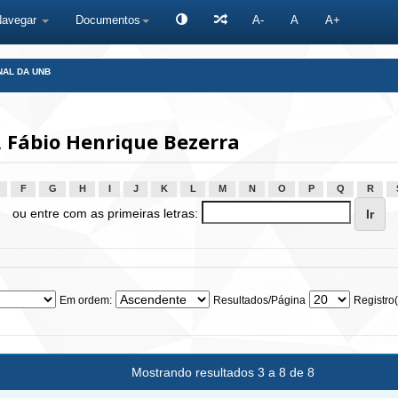
Navegar
Documentos
A-
A
A+
NAL DA UNB
 Fábio Henrique Bezerra
F
G
H
I
J
K
L
M
N
O
P
Q
R
ou entre com as primeiras letras:
Em ordem:
Resultados/Página
Registro(
Mostrando resultados 3 a 8 de 8