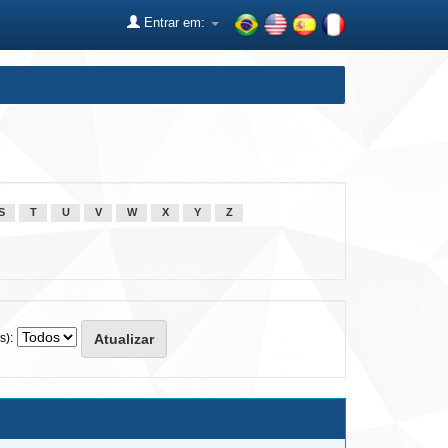
Entrar em:
S
T
U
V
W
X
Y
Z
s):