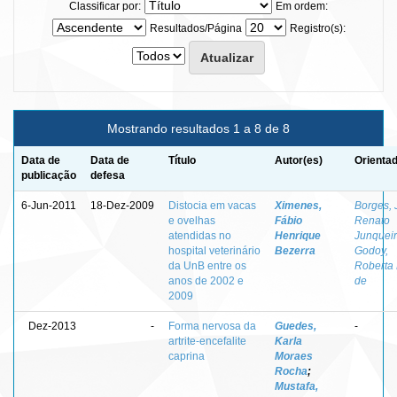
Classificar por:
Em ordem:
Resultados/Página
Registro(s):
Mostrando resultados 1 a 8 de 8
Data de
Data de
Título
Autor(es)
Orientad
publicação
defesa
6-Jun-2011
18-Dez-2009
Distocia em vacas
Ximenes,
Borges, 
e ovelhas
Fábio
Renato
atendidas no
Henrique
Junquei
hospital veterinário
Bezerra
Godoy,
da UnB entre os
Roberta 
anos de 2002 e
de
2009
Dez-2013
-
Forma nervosa da
Guedes,
-
artrite-encefalite
Karla
caprina
Moraes
Rocha
;
Mustafa,