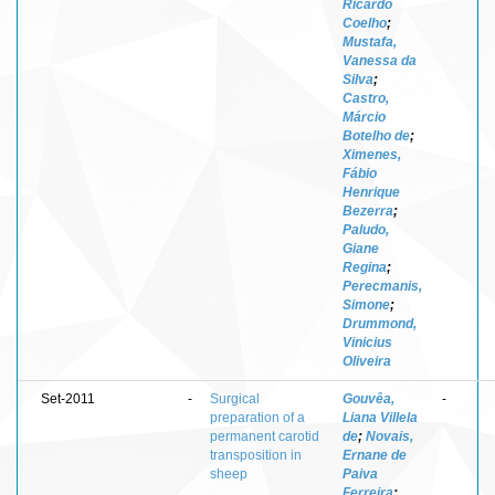
Ricardo
Coelho
;
Mustafa,
Vanessa da
Silva
;
Castro,
Márcio
Botelho de
;
Ximenes,
Fábio
Henrique
Bezerra
;
Paludo,
Giane
Regina
;
Perecmanis,
Simone
;
Drummond,
Vinicius
Oliveira
Set-2011
-
Surgical
Gouvêa,
-
preparation of a
Liana Villela
permanent carotid
de
;
Novais,
transposition in
Ernane de
sheep
Paiva
Ferreira
;