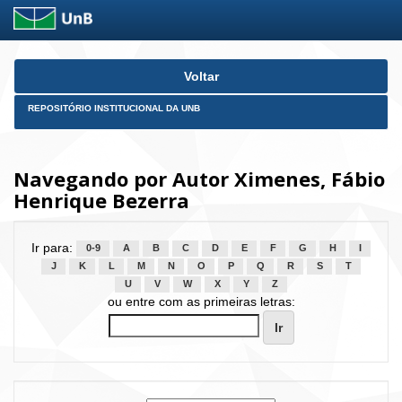
Skip
Voltar
navigation
REPOSITÓRIO INSTITUCIONAL DA UNB
Navegando por Autor Ximenes, Fábio
Henrique Bezerra
Ir para:
0-9
A
B
C
D
E
F
G
H
I
J
K
L
M
N
O
P
Q
R
S
T
U
V
W
X
Y
Z
ou entre com as primeiras letras: