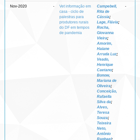
Nov-2020
-
Vet informação em
Campebell,
-
casa - ciclo de
Rita de
palestras para
Cássia
;
produtores rurais
Lage, Flávia
;
do DF em tempos
Rocha,
de pandemia
Giovanna
Vieira
;
Amorim,
Haiane
Arruda Luz
;
Veado,
Henrique
Caetano
;
Bonow,
Mariana de
Oliveira
;
Conceição,
Rafaella
Silva da
;
Alves,
Teresa
Souza
;
Teixeira
Neto,
Antônio
Raphael
;