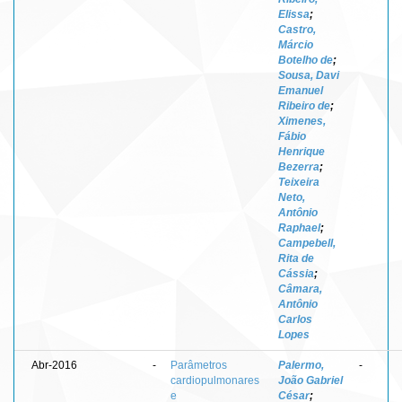
Elissa
;
Castro,
Márcio
Botelho de
;
Sousa, Davi
Emanuel
Ribeiro de
;
Ximenes,
Fábio
Henrique
Bezerra
;
Teixeira
Neto,
Antônio
Raphael
;
Campebell,
Rita de
Cássia
;
Câmara,
Antônio
Carlos
Lopes
Abr-2016
-
Parâmetros
Palermo,
-
cardiopulmonares
João Gabriel
e
César
;