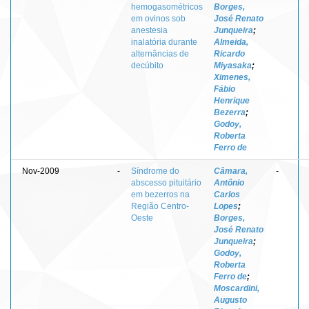
hemogasométricos
Borges,
em ovinos sob
José Renato
anestesia
Junqueira
;
inalatória durante
Almeida,
alternâncias de
Ricardo
decúbito
Miyasaka
;
Ximenes,
Fábio
Henrique
Bezerra
;
Godoy,
Roberta
Ferro de
Nov-2009
-
Síndrome do
Câmara,
-
abscesso pituitário
Antônio
em bezerros na
Carlos
Região Centro-
Lopes
;
Oeste
Borges,
José Renato
Junqueira
;
Godoy,
Roberta
Ferro de
;
Moscardini,
Augusto