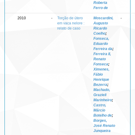
Roberta
Ferro de
2010
-
Torção de útero
Moscardini,
-
em vaca nelore :
Augusto
relato de caso
Ricardo
Coelho
;
Fonseca,
Eduardo
Ferreira da
;
Ferreira II,
Renato
Fonseca
;
Ximenes,
Fábio
Henrique
Bezerra
;
Machado,
Grazieli
Marinheiro
;
Castro,
Márcio
Botelho de
;
Borges,
José Renato
Junqueira