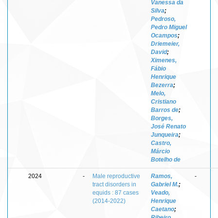
Vanessa da
Silva
;
Pedroso,
Pedro Miguel
Ocampos
;
Driemeier,
David
;
Ximenes,
Fábio
Henrique
Bezerra
;
Melo,
Cristiano
Barros de
;
Borges,
José Renato
Junqueira
;
Castro,
Márcio
Botelho de
2024
-
Male reproductive
Ramos,
-
tract disorders in
Gabriel M.
;
equids : 87 cases
Veado,
(2014-2022)
Henrique
Caetano
;
Ribeiro,