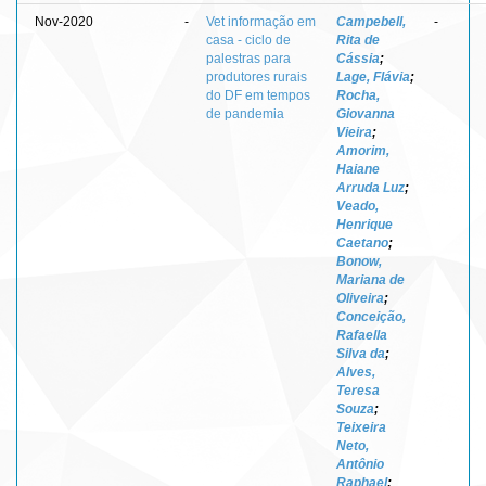
Nov-2020
-
Vet informação em
Campebell,
-
casa - ciclo de
Rita de
palestras para
Cássia
;
produtores rurais
Lage, Flávia
;
do DF em tempos
Rocha,
de pandemia
Giovanna
Vieira
;
Amorim,
Haiane
Arruda Luz
;
Veado,
Henrique
Caetano
;
Bonow,
Mariana de
Oliveira
;
Conceição,
Rafaella
Silva da
;
Alves,
Teresa
Souza
;
Teixeira
Neto,
Antônio
Raphael
;