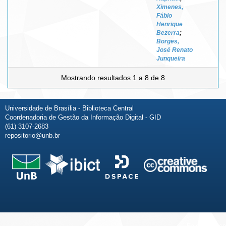
Ximenes,
Fábio
Henrique
Bezerra
;
Borges,
José Renato
Junqueira
Mostrando resultados 1 a 8 de 8
Universidade de Brasília - Biblioteca Central
Coordenadoria de Gestão da Informação Digital - GID
(61) 3107-2683
repositorio@unb.br
Fale conosco