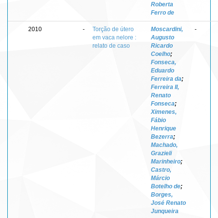
Roberta
Ferro de
2010
-
Torção de útero
Moscardini,
-
em vaca nelore :
Augusto
relato de caso
Ricardo
Coelho
;
Fonseca,
Eduardo
Ferreira da
;
Ferreira II,
Renato
Fonseca
;
Ximenes,
Fábio
Henrique
Bezerra
;
Machado,
Grazieli
Marinheiro
;
Castro,
Márcio
Botelho de
;
Borges,
José Renato
Junqueira