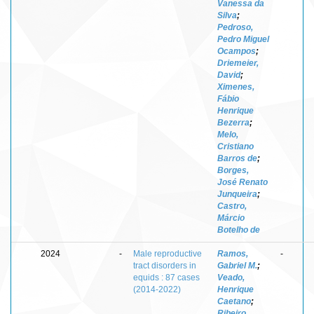
Vanessa da
Silva
;
Pedroso,
Pedro Miguel
Ocampos
;
Driemeier,
David
;
Ximenes,
Fábio
Henrique
Bezerra
;
Melo,
Cristiano
Barros de
;
Borges,
José Renato
Junqueira
;
Castro,
Márcio
Botelho de
2024
-
Male reproductive
Ramos,
-
tract disorders in
Gabriel M.
;
equids : 87 cases
Veado,
(2014-2022)
Henrique
Caetano
;
Ribeiro,