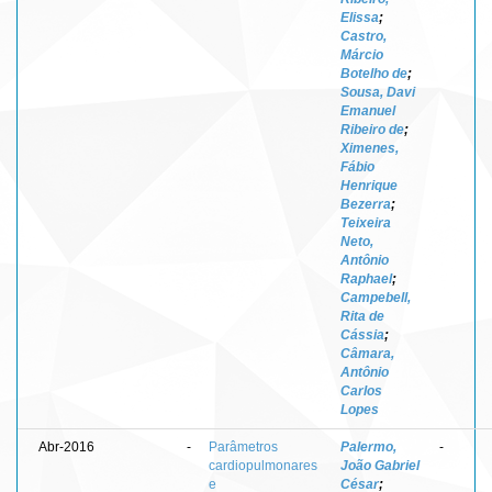
Elissa
;
Castro,
Márcio
Botelho de
;
Sousa, Davi
Emanuel
Ribeiro de
;
Ximenes,
Fábio
Henrique
Bezerra
;
Teixeira
Neto,
Antônio
Raphael
;
Campebell,
Rita de
Cássia
;
Câmara,
Antônio
Carlos
Lopes
Abr-2016
-
Parâmetros
Palermo,
-
cardiopulmonares
João Gabriel
e
César
;