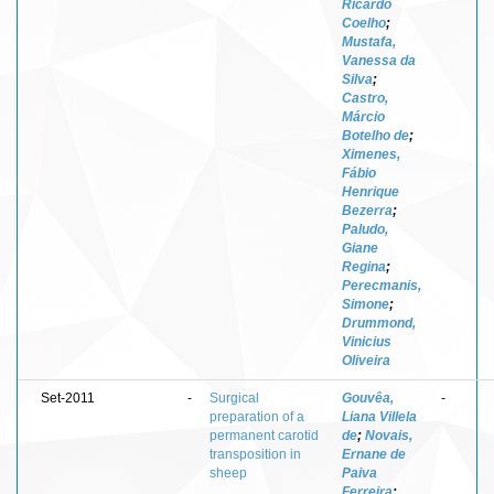
Ricardo
Coelho
;
Mustafa,
Vanessa da
Silva
;
Castro,
Márcio
Botelho de
;
Ximenes,
Fábio
Henrique
Bezerra
;
Paludo,
Giane
Regina
;
Perecmanis,
Simone
;
Drummond,
Vinicius
Oliveira
Set-2011
-
Surgical
Gouvêa,
-
preparation of a
Liana Villela
permanent carotid
de
;
Novais,
transposition in
Ernane de
sheep
Paiva
Ferreira
;