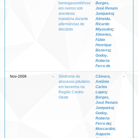
hemogasométricos
Borges,
em ovinos sob
José Renato
anestesia
Junqueira
;
inalatória durante
Almeida,
alternâncias de
Ricardo
decúbito
Miyasaka
;
Ximenes,
Fábio
Henrique
Bezerra
;
Godoy,
Roberta
Ferro de
Nov-2009
-
Síndrome do
Câmara,
-
abscesso pituitário
Antônio
em bezerros na
Carlos
Região Centro-
Lopes
;
Oeste
Borges,
José Renato
Junqueira
;
Godoy,
Roberta
Ferro de
;
Moscardini,
Augusto