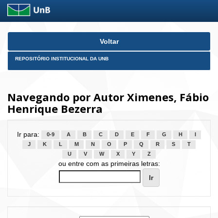
Skip
Voltar
navigation
REPOSITÓRIO INSTITUCIONAL DA UNB
Navegando por Autor Ximenes, Fábio
Henrique Bezerra
Ir para:
0-9
A
B
C
D
E
F
G
H
I
J
K
L
M
N
O
P
Q
R
S
T
U
V
W
X
Y
Z
ou entre com as primeiras letras: