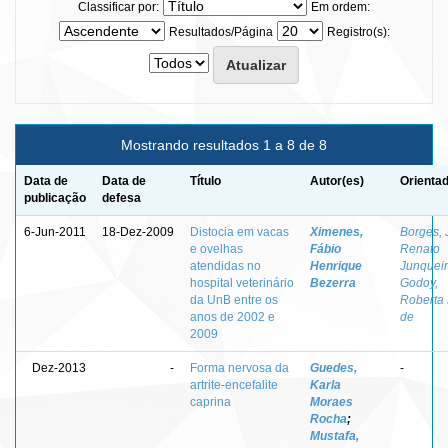
Classificar por:
Em ordem:
Resultados/Página
Registro(s):
Mostrando resultados 1 a 8 de 8
Data de
Data de
Título
Autor(es)
Orientad
publicação
defesa
6-Jun-2011
18-Dez-2009
Distocia em vacas
Ximenes,
Borges, 
e ovelhas
Fábio
Renato
atendidas no
Henrique
Junquei
hospital veterinário
Bezerra
Godoy,
da UnB entre os
Roberta 
anos de 2002 e
de
2009
Dez-2013
-
Forma nervosa da
Guedes,
-
artrite-encefalite
Karla
caprina
Moraes
Rocha
;
Mustafa,