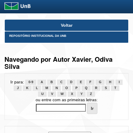
Skip
Voltar
navigation
REPOSITÓRIO INSTITUCIONAL DA UNB
Navegando por Autor Xavier, Odiva
Silva
Ir para:
0-9
A
B
C
D
E
F
G
H
I
J
K
L
M
N
O
P
Q
R
S
T
U
V
W
X
Y
Z
ou entre com as primeiras letras: