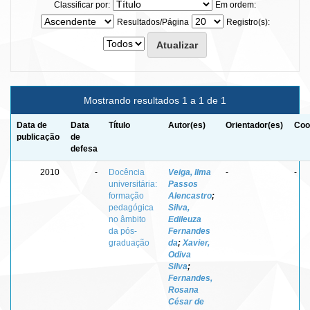
Classificar por:
Em ordem:
Resultados/Página
Registro(s):
Mostrando resultados 1 a 1 de 1
Data de
Data
Título
Autor(es)
Orientador(es)
Coo
publicação
de
defesa
2010
-
Docência
Veiga, Ilma
-
-
universitária:
Passos
formação
Alencastro
;
pedagógica
Silva,
no âmbito
Edileuza
da pós-
Fernandes
graduação
da
;
Xavier,
Odiva
Silva
;
Fernandes,
Rosana
César de