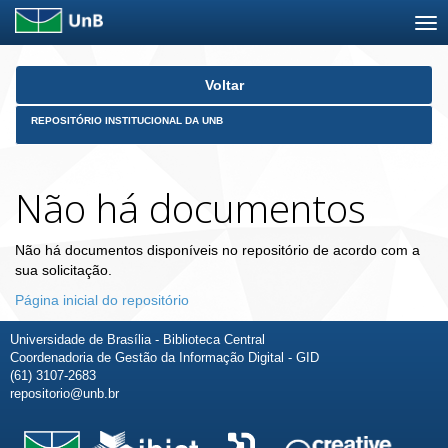
Skip
Voltar
navigation
REPOSITÓRIO INSTITUCIONAL DA UNB
Não há documentos
Não há documentos disponíveis no repositório de acordo com a
sua solicitação.
Página inicial do repositório
Universidade de Brasília - Biblioteca Central
Coordenadoria de Gestão da Informação Digital - GID
(61) 3107-2683
repositorio@unb.br