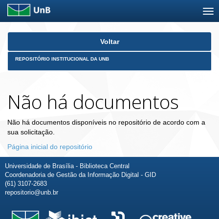
Skip
Voltar
navigation
REPOSITÓRIO INSTITUCIONAL DA UNB
Não há documentos
Não há documentos disponíveis no repositório de acordo com a
sua solicitação.
Página inicial do repositório
Universidade de Brasília - Biblioteca Central
Coordenadoria de Gestão da Informação Digital - GID
(61) 3107-2683
repositorio@unb.br