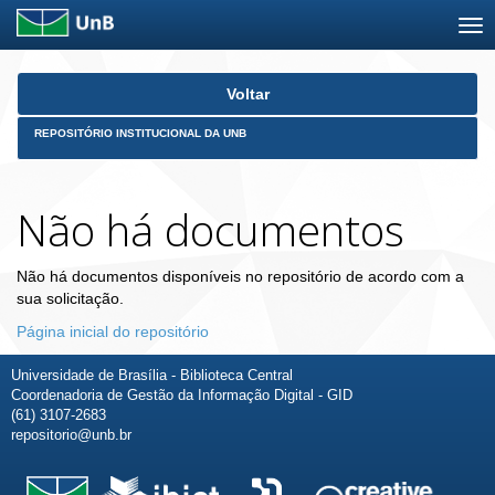
Skip
Voltar
navigation
REPOSITÓRIO INSTITUCIONAL DA UNB
Não há documentos
Não há documentos disponíveis no repositório de acordo com a
sua solicitação.
Página inicial do repositório
Universidade de Brasília - Biblioteca Central
Coordenadoria de Gestão da Informação Digital - GID
(61) 3107-2683
repositorio@unb.br