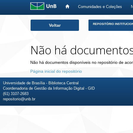
Comunidades e Coleções
Skip
REPOSITÓRIO INSTITUCIO
Voltar
navigation
Não há documento
Não há documentos disponíveis no repositório de acor
Página inicial do repositório
Universidade de Brasília - Biblioteca Central
Coordenadoria de Gestão da Informação Digital - GID
(61) 3107-2683
repositorio@unb.br