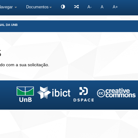
Navegar
Documentos
A-
A
A+
NAL DA UNB
s
do com a sua solicitação.