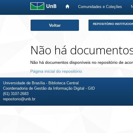
Comunidades e Coleções
Skip
REPOSITÓRIO INSTITUCIO
Voltar
navigation
Não há documento
Não há documentos disponíveis no repositório de acor
Página inicial do repositório
Universidade de Brasília - Biblioteca Central
Coordenadoria de Gestão da Informação Digital - GID
(61) 3107-2683
repositorio@unb.br