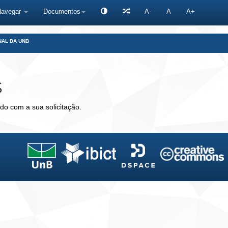
Navegar
Documentos
A-
A
A+
NAL DA UNB
s
do com a sua solicitação.