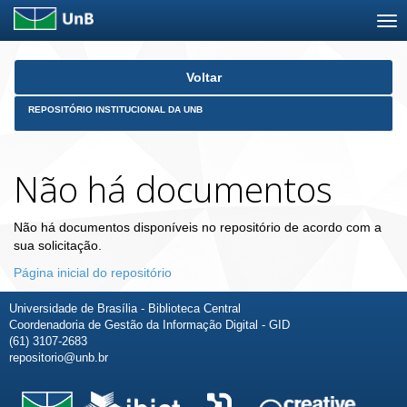
Skip
Voltar
navigation
REPOSITÓRIO INSTITUCIONAL DA UNB
Não há documentos
Não há documentos disponíveis no repositório de acordo com a
sua solicitação.
Página inicial do repositório
Universidade de Brasília - Biblioteca Central
Coordenadoria de Gestão da Informação Digital - GID
(61) 3107-2683
repositorio@unb.br