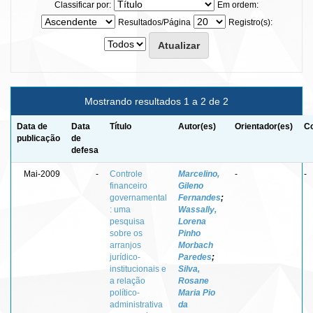
Classificar por:
Em ordem:
Resultados/Página
Registro(s):
Mostrando resultados 1 a 2 de 2
Data de
Data
Título
Autor(es)
Orientador(es)
Co
publicação
de
defesa
Mai-2009
-
Controle
Marcelino,
-
-
financeiro
Gileno
governamental
Fernandes
;
: uma
Wassally,
pesquisa
Lorena
sobre os
Pinho
arranjos
Morbach
jurídico-
Paredes
;
institucionais e
Silva,
a relação
Rosane
político-
Maria Pio
administrativa
da