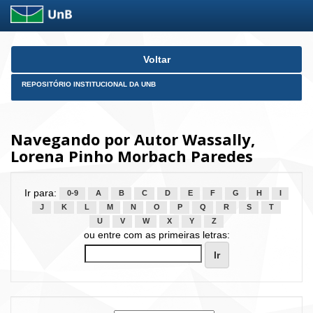
Skip
Voltar
navigation
REPOSITÓRIO INSTITUCIONAL DA UNB
Navegando por Autor Wassally,
Lorena Pinho Morbach Paredes
Ir para:
0-9
A
B
C
D
E
F
G
H
I
J
K
L
M
N
O
P
Q
R
S
T
U
V
W
X
Y
Z
ou entre com as primeiras letras: