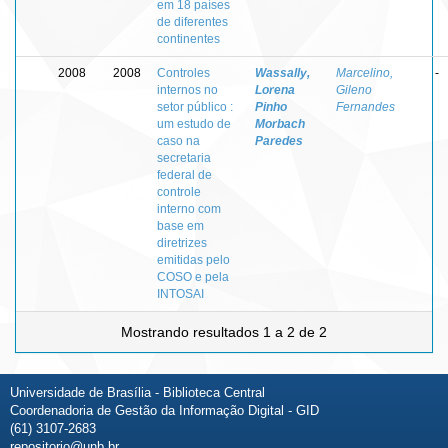
em 18 países
de diferentes
continentes
2008
2008
Controles
Wassally,
Marcelino,
-
internos no
Lorena
Gileno
setor público :
Pinho
Fernandes
um estudo de
Morbach
caso na
Paredes
secretaria
federal de
controle
interno com
base em
diretrizes
emitidas pelo
COSO e pela
INTOSAI
Mostrando resultados 1 a 2 de 2
Universidade de Brasília - Biblioteca Central
Coordenadoria de Gestão da Informação Digital - GID
(61) 3107-2683
repositorio@unb.br