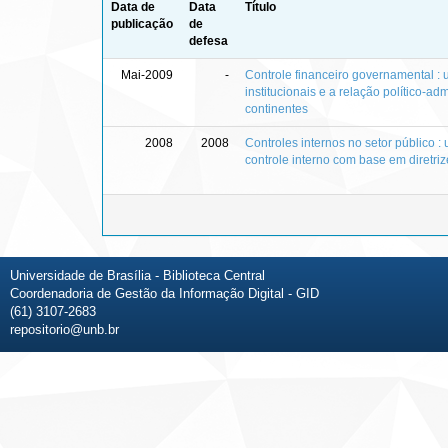
Data de
Data
Título
publicação
de
defesa
Mai-2009
-
Controle financeiro governamental : 
institucionais e a relação político-ad
continentes
2008
2008
Controles internos no setor público :
controle interno com base em diretr
Universidade de Brasília - Biblioteca Central
Coordenadoria de Gestão da Informação Digital - GID
(61) 3107-2683
repositorio@unb.br