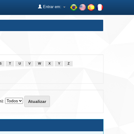
Entrar em:
S
T
U
V
W
X
Y
Z
s):