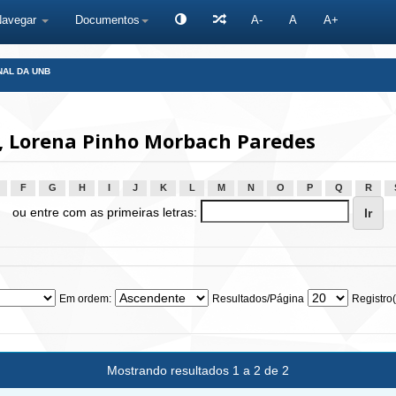
Navegar
Documentos
A-
A
A+
NAL DA UNB
, Lorena Pinho Morbach Paredes
F
G
H
I
J
K
L
M
N
O
P
Q
R
ou entre com as primeiras letras:
Em ordem:
Resultados/Página
Registro(
Mostrando resultados 1 a 2 de 2