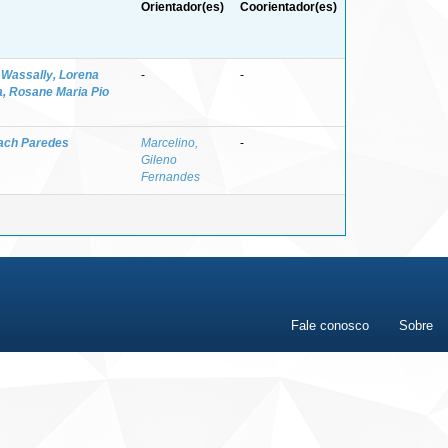
Orientador(es)
Coorientador(es)
;
Wassally, Lorena
-
-
a, Rosane Maria Pio
bach Paredes
Marcelino,
-
Gileno
Fernandes
Fale conosco
Sobre