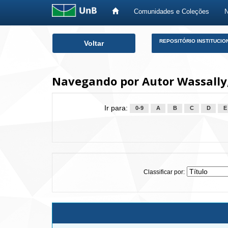
Comunidades e Coleções
Skip
REPOSITÓRIO INSTITUCIO
Voltar
navigation
Navegando por Autor Wassally
Ir para:
0-9
A
B
C
D
E
Classificar por: