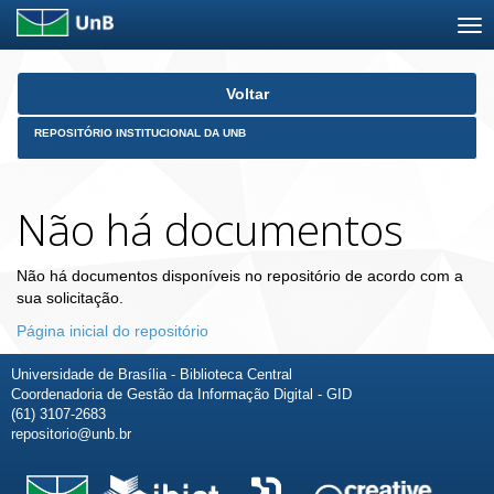
Skip
Voltar
navigation
REPOSITÓRIO INSTITUCIONAL DA UNB
Não há documentos
Não há documentos disponíveis no repositório de acordo com a
sua solicitação.
Página inicial do repositório
Universidade de Brasília - Biblioteca Central
Coordenadoria de Gestão da Informação Digital - GID
(61) 3107-2683
repositorio@unb.br