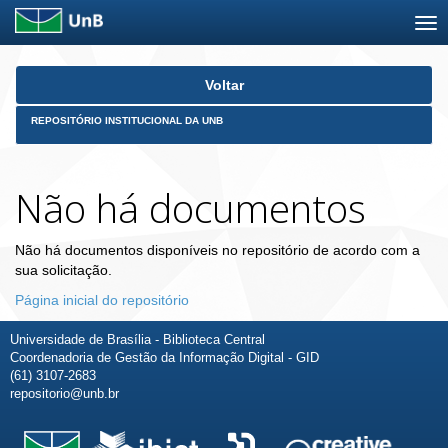
Skip
Voltar
navigation
REPOSITÓRIO INSTITUCIONAL DA UNB
Não há documentos
Não há documentos disponíveis no repositório de acordo com a
sua solicitação.
Página inicial do repositório
Universidade de Brasília - Biblioteca Central
Coordenadoria de Gestão da Informação Digital - GID
(61) 3107-2683
repositorio@unb.br