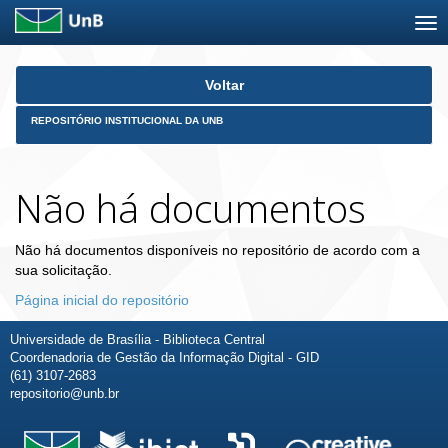
Skip
Voltar
navigation
REPOSITÓRIO INSTITUCIONAL DA UNB
Não há documentos
Não há documentos disponíveis no repositório de acordo com a
sua solicitação.
Página inicial do repositório
Universidade de Brasília - Biblioteca Central
Coordenadoria de Gestão da Informação Digital - GID
(61) 3107-2683
repositorio@unb.br