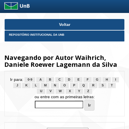
Skip
Voltar
navigation
REPOSITÓRIO INSTITUCIONAL DA UNB
Navegando por Autor Waihrich,
Daniele Roewer Lagemann da Silva
Ir para:
0-9
A
B
C
D
E
F
G
H
I
J
K
L
M
N
O
P
Q
R
S
T
U
V
W
X
Y
Z
ou entre com as primeiras letras: