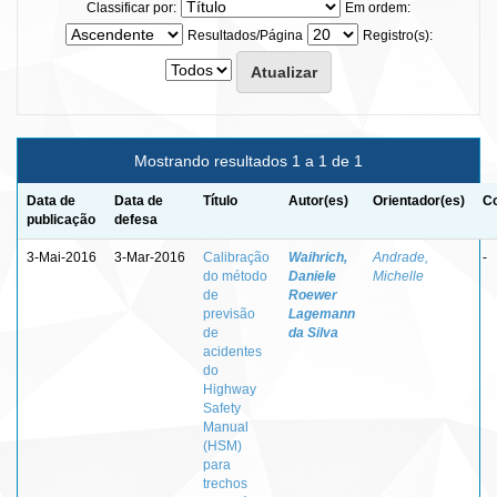
Classificar por:
Em ordem:
Resultados/Página
Registro(s):
Mostrando resultados 1 a 1 de 1
Data de
Data de
Título
Autor(es)
Orientador(es)
Co
publicação
defesa
3-Mai-2016
3-Mar-2016
Calibração
Waihrich,
Andrade,
-
do método
Daniele
Michelle
de
Roewer
previsão
Lagemann
de
da Silva
acidentes
do
Highway
Safety
Manual
(HSM)
para
trechos