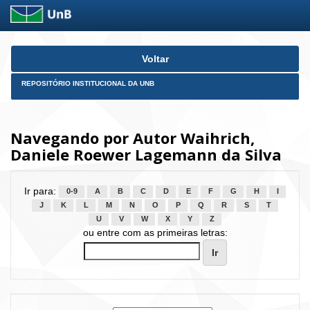
Skip
Voltar
navigation
REPOSITÓRIO INSTITUCIONAL DA UNB
Navegando por Autor Waihrich,
Daniele Roewer Lagemann da Silva
Ir para:
0-9
A
B
C
D
E
F
G
H
I
J
K
L
M
N
O
P
Q
R
S
T
U
V
W
X
Y
Z
ou entre com as primeiras letras: