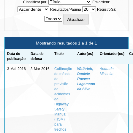
Classificar por:
Em ordem:
Resultados/Página
Registro(s):
Mostrando resultados 1 a 1 de 1
Data de
Data de
Título
Autor(es)
Orientador(es)
Co
publicação
defesa
3-Mai-2016
3-Mar-2016
Calibração
Waihrich,
Andrade,
-
do método
Daniele
Michelle
de
Roewer
previsão
Lagemann
de
da Silva
acidentes
do
Highway
Safety
Manual
(HSM)
para
trechos