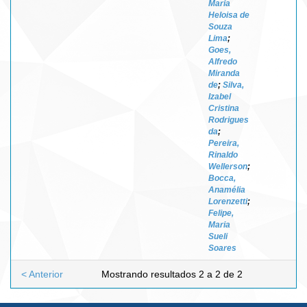
Maria
Heloisa de
Souza
Lima
;
Goes,
Alfredo
Miranda
de
;
Silva,
Izabel
Cristina
Rodrigues
da
;
Pereira,
Rinaldo
Wellerson
;
Bocca,
Anamélia
Lorenzetti
;
Felipe,
Maria
Sueli
Soares
< Anterior
Mostrando resultados 2 a 2 de 2