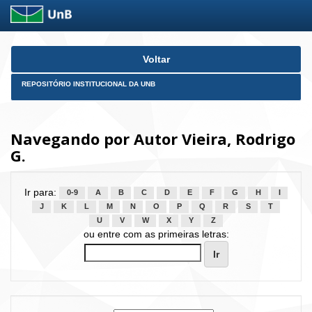
Skip
Voltar
navigation
REPOSITÓRIO INSTITUCIONAL DA UNB
Navegando por Autor Vieira, Rodrigo
G.
Ir para:
0-9
A
B
C
D
E
F
G
H
I
J
K
L
M
N
O
P
Q
R
S
T
U
V
W
X
Y
Z
ou entre com as primeiras letras: