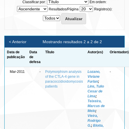
Classificar por:
Em ordem:
Resultados/Página
Registro(s):
< Anterior
Mostrando resultados 2 a 2 de 2
Data de
Data
Título
Autor(es)
Orientador(
publicação
de
defesa
Mar-2011
-
Polymorphism analysis
Lozano,
-
of the CTLA-4 gene in
Viviane
paracoccidioidomycosis
Furlan
;
patients
Lins, Tulio
Cesar de
Lima
;
Teixeira,
Marcus de
Melo
;
Vieira,
Rodrigo
G.
;
Blotta,