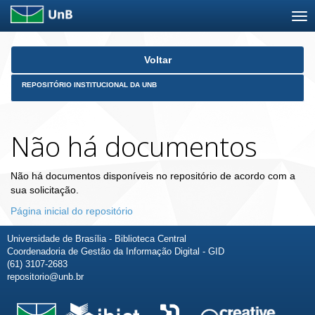
Skip
Voltar
navigation
REPOSITÓRIO INSTITUCIONAL DA UNB
Não há documentos
Não há documentos disponíveis no repositório de acordo com a
sua solicitação.
Página inicial do repositório
Universidade de Brasília - Biblioteca Central
Coordenadoria de Gestão da Informação Digital - GID
(61) 3107-2683
repositorio@unb.br