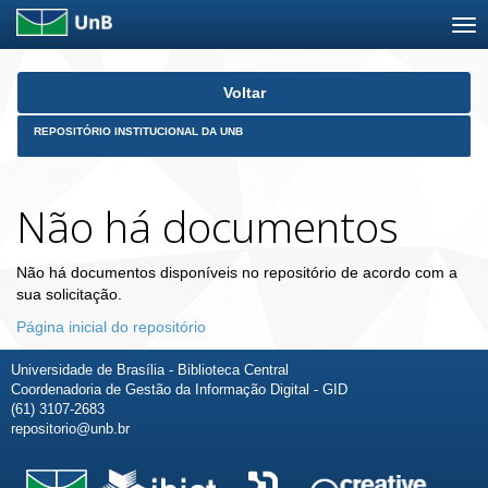
Skip
Voltar
navigation
REPOSITÓRIO INSTITUCIONAL DA UNB
Não há documentos
Não há documentos disponíveis no repositório de acordo com a
sua solicitação.
Página inicial do repositório
Universidade de Brasília - Biblioteca Central
Coordenadoria de Gestão da Informação Digital - GID
(61) 3107-2683
repositorio@unb.br