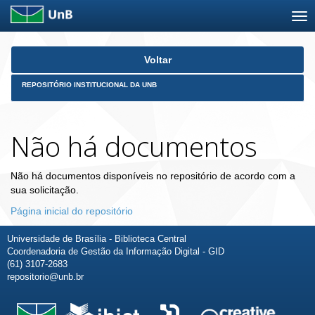
Skip
Voltar
navigation
REPOSITÓRIO INSTITUCIONAL DA UNB
Não há documentos
Não há documentos disponíveis no repositório de acordo com a
sua solicitação.
Página inicial do repositório
Universidade de Brasília - Biblioteca Central
Coordenadoria de Gestão da Informação Digital - GID
(61) 3107-2683
repositorio@unb.br