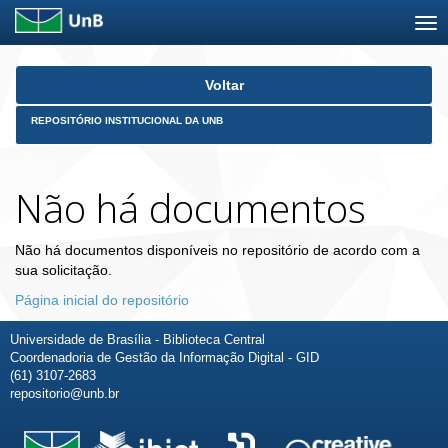
Skip
Voltar
navigation
REPOSITÓRIO INSTITUCIONAL DA UNB
Não há documentos
Não há documentos disponíveis no repositório de acordo com a
sua solicitação.
Página inicial do repositório
Universidade de Brasília - Biblioteca Central
Coordenadoria de Gestão da Informação Digital - GID
(61) 3107-2683
repositorio@unb.br