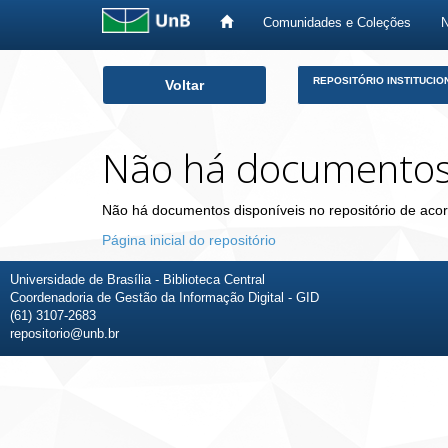
Comunidades e Coleções
Skip
REPOSITÓRIO INSTITUCIO
Voltar
navigation
Não há documento
Não há documentos disponíveis no repositório de acor
Página inicial do repositório
Universidade de Brasília - Biblioteca Central
Coordenadoria de Gestão da Informação Digital - GID
(61) 3107-2683
repositorio@unb.br