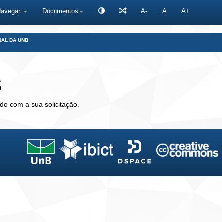
Navegar
Documentos
A-
A
A+
NAL DA UNB
s
do com a sua solicitação.