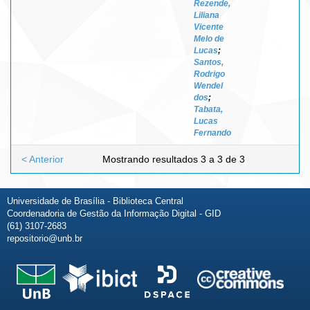
Rezende,
Liliana
Vicente
Melo de
Lucas
;
Santos,
Rodrigo
Wendel
dos
;
Tabata,
Lucas
Fernando
< Anterior
Mostrando resultados 3 a 3 de 3
Universidade de Brasília - Biblioteca Central
Coordenadoria de Gestão da Informação Digital - GID
(61) 3107-2683
repositorio@unb.br