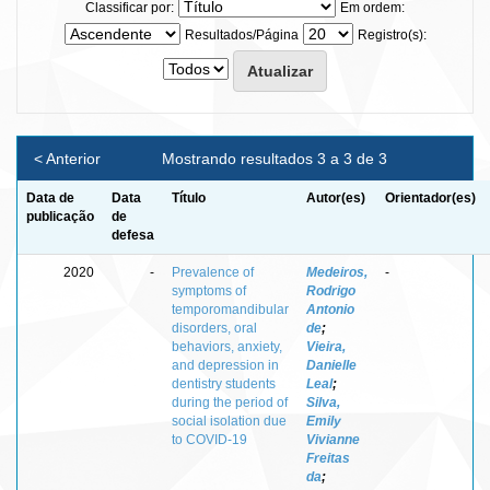
Classificar por:
Em ordem:
Resultados/Página
Registro(s):
< Anterior
Mostrando resultados 3 a 3 de 3
Data de
Data
Título
Autor(es)
Orientador(es)
publicação
de
defesa
2020
-
Prevalence of
Medeiros,
-
symptoms of
Rodrigo
temporomandibular
Antonio
disorders, oral
de
;
behaviors, anxiety,
Vieira,
and depression in
Danielle
dentistry students
Leal
;
during the period of
Silva,
social isolation due
Emily
to COVID-19
Vivianne
Freitas
da
;