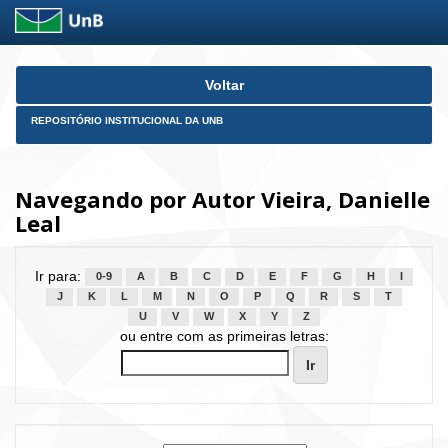
Skip
Voltar
navigation
REPOSITÓRIO INSTITUCIONAL DA UNB
Navegando por Autor Vieira, Danielle
Leal
Ir para:
0-9
A
B
C
D
E
F
G
H
I
J
K
L
M
N
O
P
Q
R
S
T
U
V
W
X
Y
Z
ou entre com as primeiras letras: