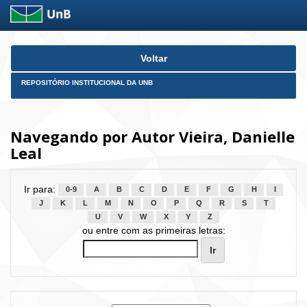
Skip
Voltar
navigation
REPOSITÓRIO INSTITUCIONAL DA UNB
Navegando por Autor Vieira, Danielle
Leal
Ir para:
0-9
A
B
C
D
E
F
G
H
I
J
K
L
M
N
O
P
Q
R
S
T
U
V
W
X
Y
Z
ou entre com as primeiras letras: