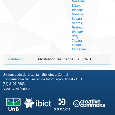
Rezende,
Liliana
Vicente
Melo de
Lucas
;
Santos,
Rodrigo
Wendel
dos
;
Tabata,
Lucas
Fernando
< Anterior
Mostrando resultados 3 a 3 de 3
Universidade de Brasília - Biblioteca Central
Coordenadoria de Gestão da Informação Digital - GID
(61) 3107-2683
repositorio@unb.br