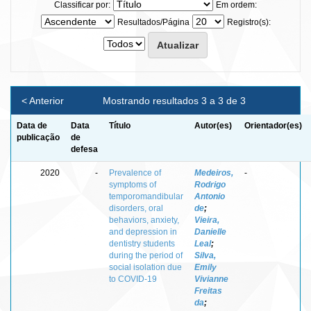
Classificar por:
Em ordem:
Resultados/Página
Registro(s):
< Anterior
Mostrando resultados 3 a 3 de 3
Data de
Data
Título
Autor(es)
Orientador(es)
publicação
de
defesa
2020
-
Prevalence of
Medeiros,
-
symptoms of
Rodrigo
temporomandibular
Antonio
disorders, oral
de
;
behaviors, anxiety,
Vieira,
and depression in
Danielle
dentistry students
Leal
;
during the period of
Silva,
social isolation due
Emily
to COVID-19
Vivianne
Freitas
da
;