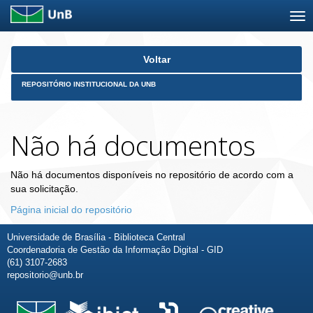
Skip
Voltar
navigation
REPOSITÓRIO INSTITUCIONAL DA UNB
Não há documentos
Não há documentos disponíveis no repositório de acordo com a
sua solicitação.
Página inicial do repositório
Universidade de Brasília - Biblioteca Central
Coordenadoria de Gestão da Informação Digital - GID
(61) 3107-2683
repositorio@unb.br