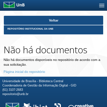
Skip
Voltar
navigation
REPOSITÓRIO INSTITUCIONAL DA UNB
Não há documentos
Não há documentos disponíveis no repositório de acordo com a
sua solicitação.
Página inicial do repositório
Universidade de Brasília - Biblioteca Central
Coordenadoria de Gestão da Informação Digital - GID
(61) 3107-2683
repositorio@unb.br