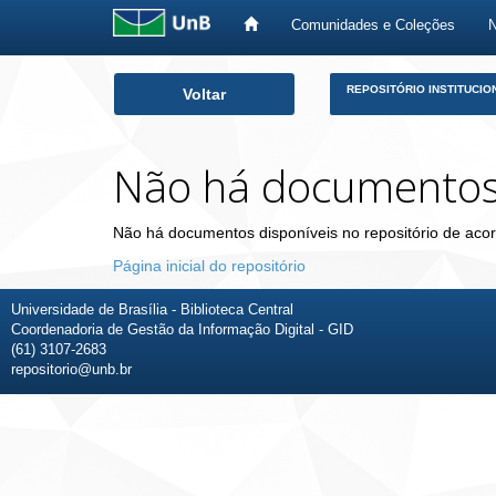
Comunidades e Coleções
Skip
REPOSITÓRIO INSTITUCIO
Voltar
navigation
Não há documento
Não há documentos disponíveis no repositório de acor
Página inicial do repositório
Universidade de Brasília - Biblioteca Central
Coordenadoria de Gestão da Informação Digital - GID
(61) 3107-2683
repositorio@unb.br