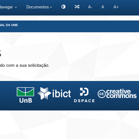
Navegar
Documentos
A-
A
A+
NAL DA UNB
s
do com a sua solicitação.