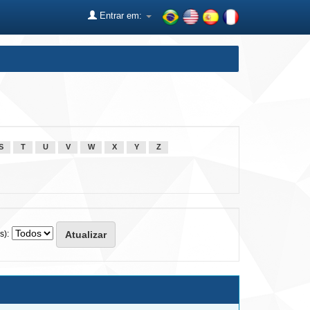
Entrar em:
S
T
U
V
W
X
Y
Z
s):