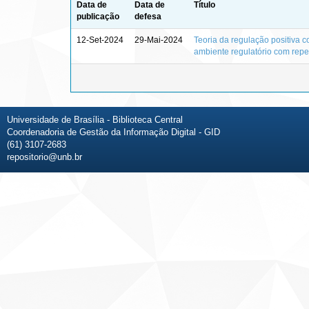
Data de
Data de
Título
publicação
defesa
12-Set-2024
29-Mai-2024
Teoria da regulação positiva c
ambiente regulatório com repe
Universidade de Brasília - Biblioteca Central
Coordenadoria de Gestão da Informação Digital - GID
(61) 3107-2683
repositorio@unb.br