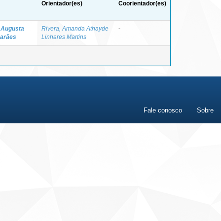
Orientador(es)
Coorientador(es)
a Augusta
Rivera, Amanda Athayde
-
marães
Linhares Martins
Fale conosco
Sobre