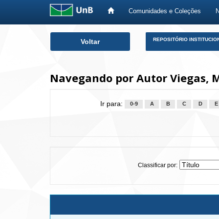
Comunidades e Coleções
Skip
REPOSITÓRIO INSTITUCIO
Voltar
navigation
Navegando por Autor Viegas, 
Ir para:
0-9
A
B
C
D
E
Classificar por: