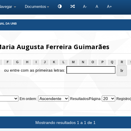
Navegar
Documentos
A-
A
A+
NAL DA UNB
Maria Augusta Ferreira Guimarães
F
G
H
I
J
K
L
M
N
O
P
Q
R
ou entre com as primeiras letras:
Em ordem:
Resultados/Página
Registro(
Mostrando resultados 1 a 1 de 1