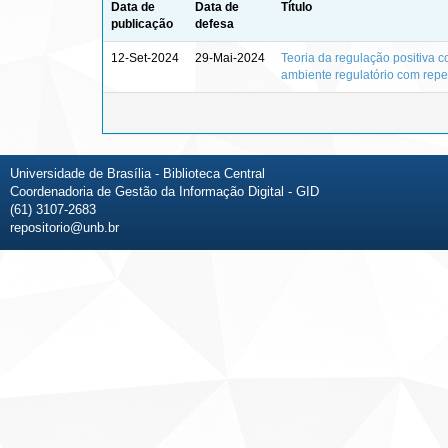
Data de
Data de
Título
publicação
defesa
12-Set-2024
29-Mai-2024
Teoria da regulação positiva c
ambiente regulatório com repe
Universidade de Brasília - Biblioteca Central
Coordenadoria de Gestão da Informação Digital - GID
(61) 3107-2683
repositorio@unb.br