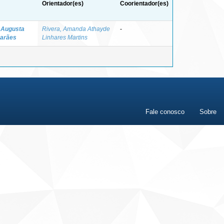
Orientador(es)
Coorientador(es)
a Augusta
Rivera, Amanda Athayde
-
marães
Linhares Martins
Fale conosco
Sobre