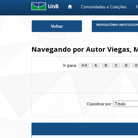
Comunidades e Coleções
Skip
REPOSITÓRIO INSTITUCIO
Voltar
navigation
Navegando por Autor Viegas, 
Ir para:
0-9
A
B
C
D
E
Classificar por: