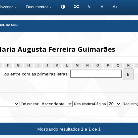
Navegar
Documentos
A-
A
A+
NAL DA UNB
Maria Augusta Ferreira Guimarães
F
G
H
I
J
K
L
M
N
O
P
Q
R
ou entre com as primeiras letras:
Em ordem:
Resultados/Página
Registro(
Mostrando resultados 1 a 1 de 1