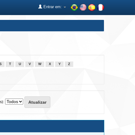
Entrar em:
S
T
U
V
W
X
Y
Z
s):