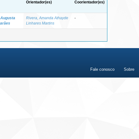
Orientador(es)
Coorientador(es)
a Augusta
Rivera, Amanda Athayde
-
marães
Linhares Martins
Fale conosco
Sobre