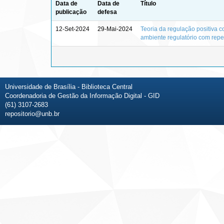
Data de
Data de
Título
publicação
defesa
12-Set-2024
29-Mai-2024
Teoria da regulação positiva c
ambiente regulatório com repe
Universidade de Brasília - Biblioteca Central
Coordenadoria de Gestão da Informação Digital - GID
(61) 3107-2683
repositorio@unb.br