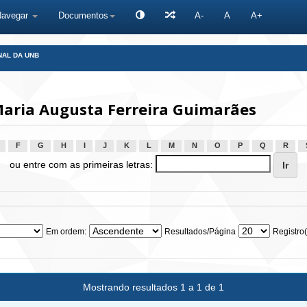
Navegar
Documentos
A-
A
A+
NAL DA UNB
Maria Augusta Ferreira Guimarães
F
G
H
I
J
K
L
M
N
O
P
Q
R
ou entre com as primeiras letras:
Em ordem:
Resultados/Página
Registro(
Mostrando resultados 1 a 1 de 1