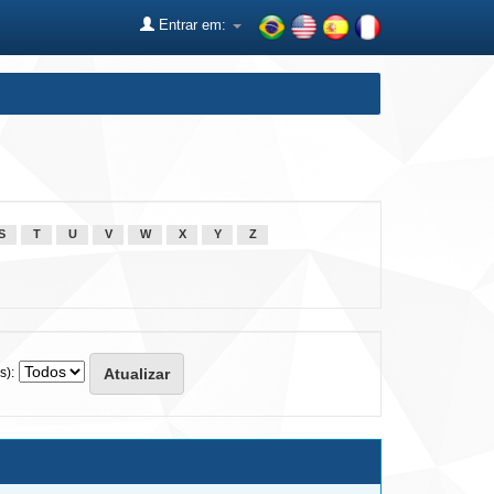
Entrar em:
S
T
U
V
W
X
Y
Z
s):