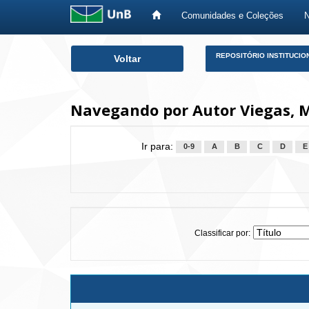
Comunidades e Coleções
Skip
REPOSITÓRIO INSTITUCIO
Voltar
navigation
Navegando por Autor Viegas, 
Ir para:
0-9
A
B
C
D
E
Classificar por: