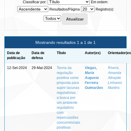
Classificar por:
Em ordem:
Resultados/Página
Registro(s):
Mostrando resultados 1 a 1 de 1
Data de
Data de
Título
Autor(es)
Orientador(es
publicação
defesa
12-Set-2024
29-Mai-2024
Teoria da
Viegas,
Rivera,
regulação
Maria
Amanda
positiva como
Augusta
Athayde
proposta para
Ferreira
Linhares
suprir lacunas
Guimarães
Martins
regulatórias :
a busca por
um ambiente
regulatório
com
repercussões
concorrenciais
positivas