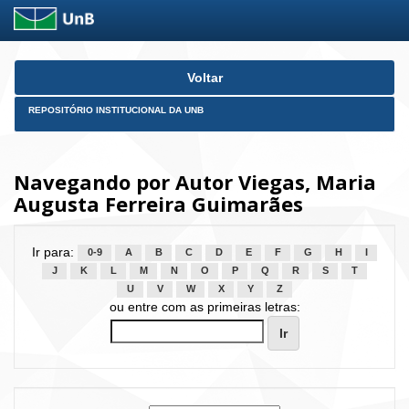
Skip
Voltar
navigation
REPOSITÓRIO INSTITUCIONAL DA UNB
Navegando por Autor Viegas, Maria
Augusta Ferreira Guimarães
Ir para:
0-9
A
B
C
D
E
F
G
H
I
J
K
L
M
N
O
P
Q
R
S
T
U
V
W
X
Y
Z
ou entre com as primeiras letras: