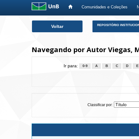
Comunidades e Coleções
Skip
REPOSITÓRIO INSTITUCIO
Voltar
navigation
Navegando por Autor Viegas, 
Ir para:
0-9
A
B
C
D
E
Classificar por: