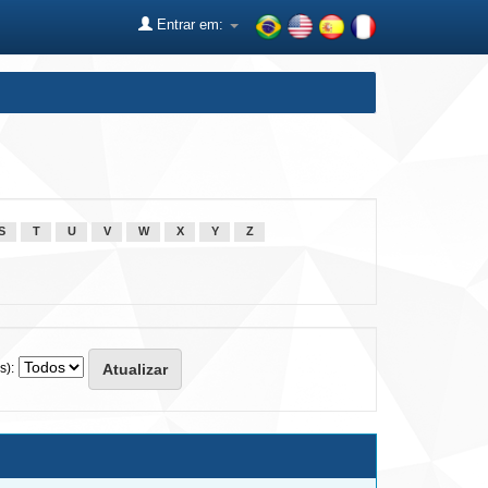
Entrar em:
S
T
U
V
W
X
Y
Z
s):