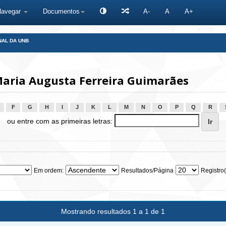
Navegar
Documentos
A-
A
A+
NAL DA UNB
Maria Augusta Ferreira Guimarães
F
G
H
I
J
K
L
M
N
O
P
Q
R
ou entre com as primeiras letras:
Em ordem:
Resultados/Página
Registro(
Mostrando resultados 1 a 1 de 1