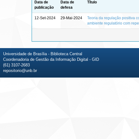
Data de
Data de
Título
publicação
defesa
12-Set-2024
29-Mai-2024
Teoria da regulação positiva c
ambiente regulatório com repe
Universidade de Brasília - Biblioteca Central
Coordenadoria de Gestão da Informação Digital - GID
(61) 3107-2683
repositorio@unb.br