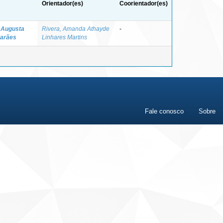
Orientador(es)
Coorientador(es)
a Augusta
Rivera, Amanda Athayde
-
marães
Linhares Martins
Fale conosco
Sobre